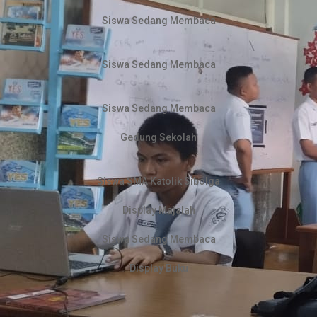
Siswa Sedang Membaca
Siswa Sedang Membaca
Siswa Sedang Membaca
Gedung Sekolah
Siswa SMA Katolik Sibolga
Display Majalah
Siswa Sedang Membaca
Display Buku