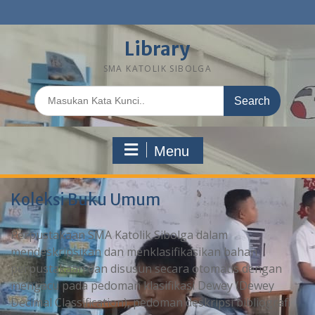
Library
SMA KATOLIK SIBOLGA
Menu
Koleksi Buku Umum
Perpustakaan SMA Katolik Sibolga dalam
mendeskripsikan dan menklasifikasikan bahan
perpustakaan dan disusun secara otomatis dengan
mengacu pada pedoman klasifikasi Dewey (Dewey
Decimal Classification), pedoman deskripsi bibliografi