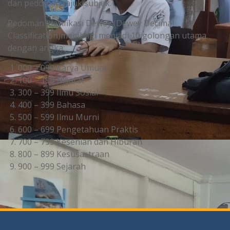
dan pedoman tajuk subjek.
Pedoman klasifikasi Dewey (Dewey Decimal
Classification)membagi menjadi 10 golongan utama
dengan angka:
000 – 099 Karya Umum
100 – 199 Filsafat
300 – 399 Ilmu Sosial
400 – 399 Bahasa
500 – 599 Ilmu Murni
600 – 699 Pengetahuan Praktis
700 – 799 Kesenian dan Hiburan
800 – 899 Kesusastraan
900 – 999 Sejarah