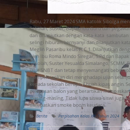
Rabu, 27 Maret 2024 SMA katolik Sibolga men
Sekolah, Suster, Bapak/Ibu Guru dan pegawai 
dan di lanjutkan dengan kata-kata sambutan 
selingi hiburan bernyanyi dan dilanjutkan k
Meglin Pasaribu kelas FLC 1. Dilanjutkan den
oleh Ibu Roma Mindo Siregar, S.Pd dan Bapak 
Sekolah, Suster Yesualda Simalango, SCMM. B
jalur SNBT dan tetap menyemangati beberapa 
mempersiapkan diri menghadapi ujian selanj
kepada sekolah berupa 4 buah kipas angin. Se
pelepasan balon yang berartikan melepaskan 
masing-masing. Tidak lupa siswa-siswi juga
melepaskan smoke boom keudara.
Berita
Perpisahan Kelas XII
,
Tahun 2024