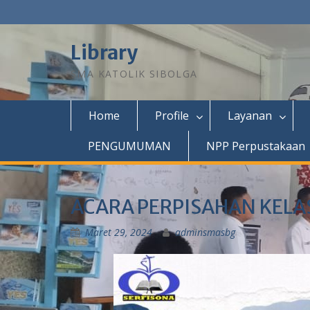
Library
SMA KATOLIK SIBOLGA
Home
Profile
Layanan
PENGUMUMAN
NPP Perpustakaan
ACARA PERPISAHAN KELAS
Maret 29, 2024
adminsmasbg