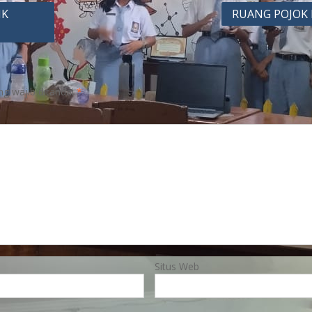
IK
RUANG POJOK 
ng wajib ditandai
*
Situs Web