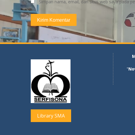
Simpan nama, email, dan situs web saya pada pe
M
"
No
Library SMA