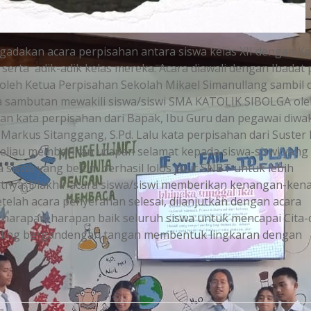
gadakan acara perpisahan antara siswa kelas XII dengan K
serta adik-adik kelas mereka. Acara diawali dengan Ibadat 
oleh Ketua Perpisahan Sekolah Mikael Simanullang sambil d
ata sambutan mewakili siswa/siswi SMA KATOLIK SIBOLGA ol
gan kata perpisahan dari Bapak, Ibu Guru dan pegawai diwa
Markus Sitanggang, S.Pd. Lalu kata perpisahan dari Suster
eliau memberikan ucapan selamat kepada siswa-siswi yang 
siswa yang belum berhasil lolos jalur SNBT untuk lebih
utnya. Diakhir acara siswa/siswi memberikan kenangan-ke
telah acara penyerahan selesai, dilanjutkan dengan acara
harapan-harapan baik seluruh siswa untuk mencapai Cita-
 saling bergandengan tangan membentuk lingkaran dengan