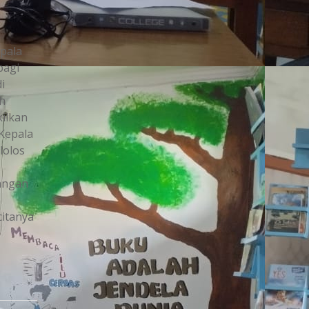
epala
pagi
i
eh
kilkan
 Kepala
lolos
nangan
citanya