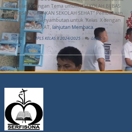
siswi kelas X dengan Tema umum : “SEKOLAH BEBAS
KEKERASAN, GERAKAN SEKOLAH SEHAT” Pembukaan
MPLS di awali penyambutan untuk Kelas X dengan
Drum band SMAKAT,
lanjutan Membaca…..
Berita
MPLS KELAS X 2024/2025
Leave a
comment