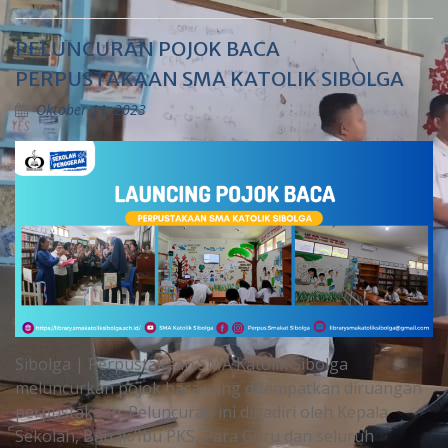
PELUNCURAN POJOK BACA
PERPUSTAKAAN SMA KATOLIK SIBOLGA
Oktober 11, 2023
Sibolga | Perpustakaan SMA Katolik Sibolga
meluncurkan pojok baca yang ditempatkan diruangan
perpustakaan. Peluncuran ini dihadiri oleh Kepala
Sekolah, Bapak/Ibu PKS, Para Guru dan seluruh