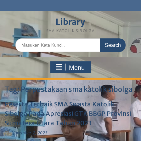
Library
SMA KATOLIK SIBOLGA
Menu
Tag:
Perpustakaan sma katolik sibolga
Peserta Terbaik SMA Swasta Katolik
Sibolga Pada Apresiasi GTK BBGP Provinsi
Sumatera Utara Tahun 2023
November 2, 2023