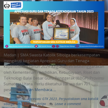
Medan | SMA Swasta Katolik Sibolga berkesempatan
mengikuti kegiatan Apresiasi Guru dan Tenaga
Kependidikan tahun 2023. Kegiatan ini diselenggarakan
oleh Kementerian Pendidikan, Kebudayaan, Riset dan
Teknologi Balai Besar Guru Penggerak (BBGP) Provinsi
Sumatera Utara. Perlu diketahui bahwa dari 701
peserta
lanjutan Membaca…..
Berita
Apresiasi GTK 2023
,
Perpustakaan sma katolik
sibolga
,
sma katolik sibolga
Leave a comment