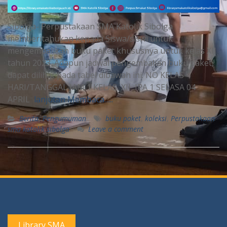
Sibolga- Perpustakaan SMA Katolik Sibolga
memberitahukan kepada Siswa/siswi untuk
mengembalikan buku paket khususnya untuk kelas XII
tahun 2023. Adapun jadwal pengembalian buku paket,
dapat dilihat pada tabel dibawah ini: NO KELAS
HARI/TANGGAL JAM 1 KELAS XII IPA 1 SELASA 04
APRIL
lanjutan Membaca…..
Berita
,
Pengumuman
buku paket
,
koleksi
,
Perpustakaan
sma katolik sibolga
Leave a comment
Library SMA