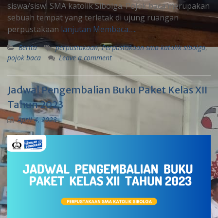
siswa/siswi SMA katolik Sibolga. Pojok baca merupakan
sebuah tempat yang terletak di ujung ruangan
perpustakaan
lanjutan Membaca…..
Berita
perpustakaan
,
Perpustakaan sma katolik sibolga
,
pojok baca
Leave a comment
Jadwal Pengembalian Buku Paket Kelas XII
Tahun 2023
April 4, 2023