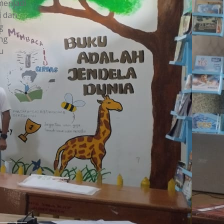
menjadi
i dan
g
ang
u