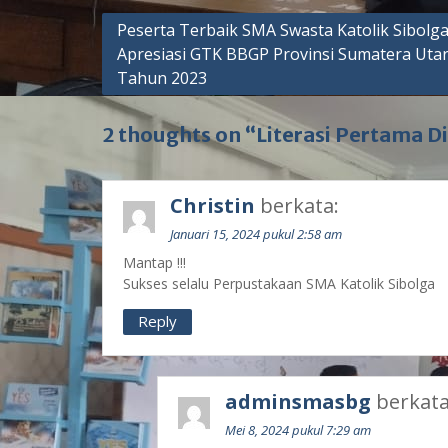
Peserta Terbaik SMA Swasta Katolik Sibolg
Apresiasi GTK BBGP Provinsi Sumatera Uta
Tahun 2023
2 thoughts on “Literasi Pertama Di
Christin
berkata:
Januari 15, 2024 pukul 2:58 am
Mantap !!!
Sukses selalu Perpustakaan SMA Katolik Sibolga
Reply
adminsmasbg
berkata
Mei 8, 2024 pukul 7:29 am