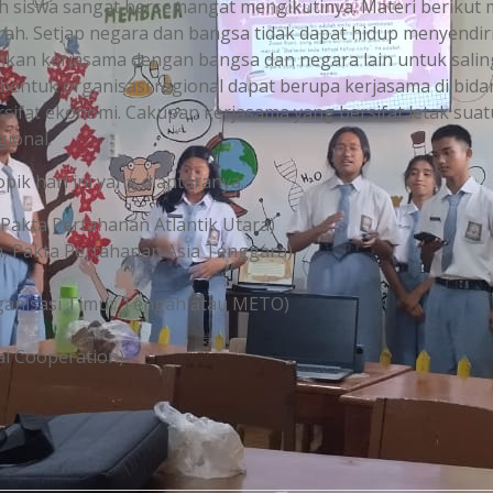
uh siswa sangat bersemangat mengikutinya. Materi berikut 
rah. Setiap negara dan bangsa tidak dapat hidup menyendir
hkan kerjasama dengan bangsa dan negara lain untuk salin
entuk organisasi regional dapat berupa kerjasama di bid
rsifat ekonomi. Cakupan kerjasama yang bersifat letak suat
ional.
ik hari ini yang diantaranya:
 Pakta Pertahanan Atlantik Utara)
n, Pakta Pertahanan Asia Tenggara)
rganisasi Timur Tengah atau METO)
al Cooperation)