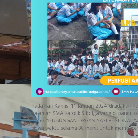
Pada hari Kamis, 11 Januari 2024 di adakan k
halaman SMA Katolik Sibolga yang di pandu o
Topik “HUBUNGAN ORGANISASI REGIONAL “. Li
siswa waktu selama 30 menit untuk membaca