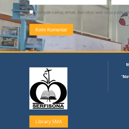
Simpan nama, email, dan situs web saya pada pe
M
"
No
Library SMA