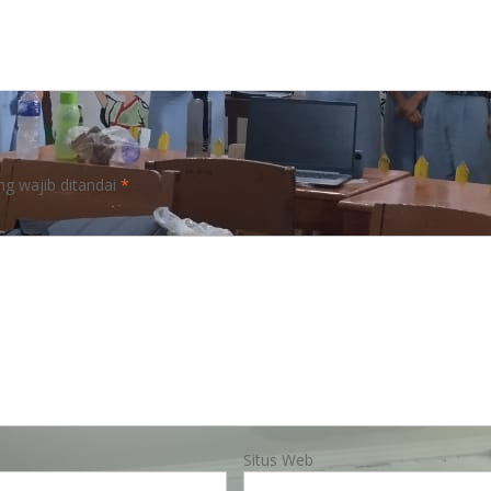
ng wajib ditandai
*
Situs Web