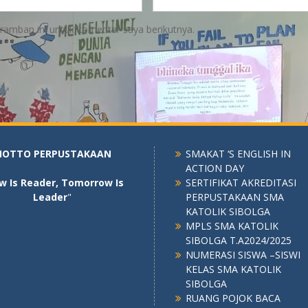
ramban ini untuk komentar saya berikutnya.
OTTO PERPUSTAKAAN
SMAKAT ‘S ENGLISH IN
ACTION DAY
w Is Reader, Tomorrow Is
SERTIFIKAT AKREDITASI
Leader
"
PERPUSTAKAAN SMA
KATOLIK SIBOLGA
MPLS SMA KATOLIK
SIBOLGA T.A2024/2025
NUMERASI SISWA –SISWI
KELAS SMA KATOLIK
SIBOLGA
RUANG POJOK BACA