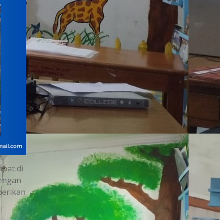
mpat di
dengan
berikan