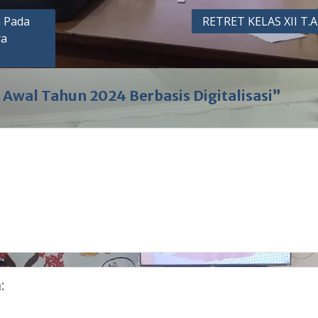
a Pada
RETRET KELAS XII T.A
ra
 Awal Tahun 2024 Berbasis Digitalisasi”
: