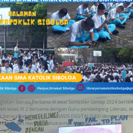
egiatan literasi Pertama di awal Semester Genap 2024 berte
leh kelas XI 2 bersama dengan Guru pendamping Literasi, 
terasi pada hari ini, BERBASIS DIGITALISASI dengan mem
 materi dan memberitahukannya didepan.