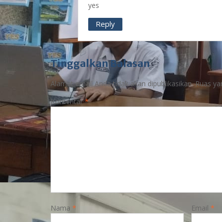
yes
Reply
Tinggalkan Balasan
Alamat email Anda tidak akan dipublikasikan.
Ruas ya
Komentar
*
Nama
*
Email
*