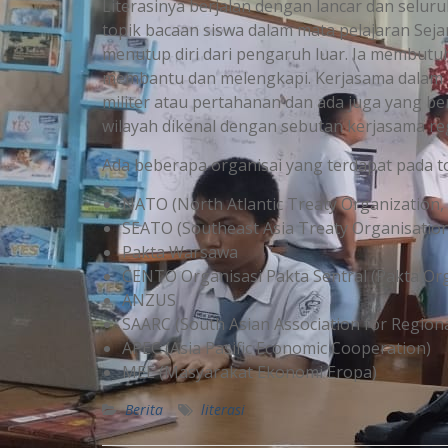
Literasinya berjalan dengan lancar dan selur
topik bacaan siswa dalam mata pelajaran Seja
menutup diri dari pengaruh luar. Ia membutu
membantu dan melengkapi. Kerjasama dalam b
militer atau pertahanan dan ada juga yang be
wilayah dikenal dengan sebutan kerjasama reg
Ada beberapa organisai yang terdapat pada top
NATO (North Atlantic Treaty Organization,
SEATO (Southeast Asia Treaty Organisatio
Pakta Warsawa
CENTO Organisasi Pakta Sentral (Pakta O
ANZUS
SAARC (South Asian Association for Region
APEC (Asia Pasific Economic Cooperation)
MEE (Masyarakat Ekonomi Eropa)
Berita
literasi