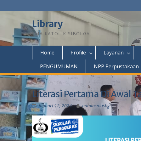
Library
SMA KATOLIK SIBOLGA
Home
Profile
Layanan
PENGUMUMAN
NPP Perpustakaan
Literasi Pertama Di Awal T
Januari 12, 2024
adminsmasbg