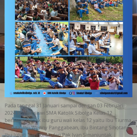
Pada tanggal 31 Januari sampai dengan 03 Februari
2024 Siswa / siswi SMA Katolik Sibolga Kelas 12
bersama Bapak ibu guru wali kelas 12 yaitu Ibu Tiurma
Sinaga, Ibu Wenny Panggabean, Ibu Bintang Sihotang ,
Ibu Juliati Tarihoran dan Pak Ivan Simanjuntak