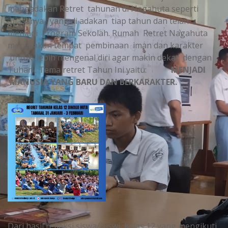
mengadakan Retret tahunan di Nagahuta seperti
biasanya yang di adakan tiap tahun dan telah
menjadi Program Sekolah. Rumah Retret Nagahuta
merupakan tempat pembinaan iman dan karakter
untuk lebih mengenal diri agar makin dekat dengan
Tuhan . Tema retret Tahun Ini yaitu:
MENJADI
MANUSIA YANG BARU DAN BERKARAKTER.
Dari hasil refleksi siswa/ siswi kelas 12 yang mengikuti