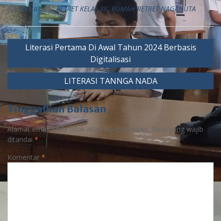
Berita
RETRET KELAS XII
,
RUMAH RETRET NAGAHUTA
Literasi Pertama Di Awal Tahun 2024 Berbasis
Digitalisasi
LITERASI TANNGA NADA
Tinggalkan Balasan
Alamat email Anda tidak akan dipublikasikan.
Ruas yang wajib
ditandai
*
Komentar
*