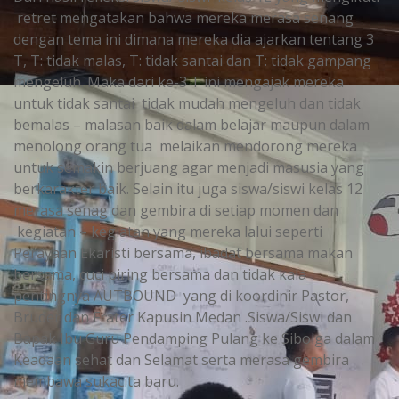
retret mengatakan bahwa mereka merasa senang
dengan tema ini dimana mereka dia ajarkan tentang 3
T, T: tidak malas, T: tidak santai dan T: tidak gampang
mengeluh. Maka dari ke-3 T ini mengajak mereka
untuk tidak santai tidak mudah mengeluh dan tidak
bemalas – malasan baik dalam belajar maupun dalam
menolong orang tua melaikan mendorong mereka
untuk semakin berjuang agar menjadi masusia yang
berkarakter baik. Selain itu juga siswa/siswi kelas 12
merasa senag dan gembira di setiap momen dan
kegiatan – kegiatan yang mereka lalui seperti
Perayaan Ekaristi bersama, ibadat bersama makan
bersama, cuci piring bersama dan tidak kala
pentingnya AUTBOUND yang di koordinir Pastor,
Bruder dan Frater Kapusin Medan .Siswa/Siswi dan
Bapak Ibu Guru Pendamping Pulang ke Sibolga dalam
Keadaan sehat dan Selamat serta merasa gembira
membawa sukacita baru.